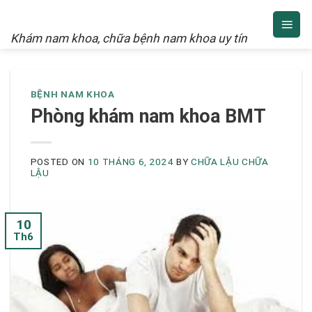
NAM KHOA
Skip
to
Khám nam khoa, chữa bệnh nam khoa uy tín
content
BỆNH NAM KHOA
Phòng khám nam khoa BMT
POSTED ON
10 THÁNG 6, 2024
BY
CHỮA LẬU CHỮA
LẬU
10
Th6