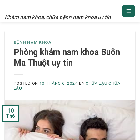
NAM KHOA
Skip
to
Khám nam khoa, chữa bệnh nam khoa uy tín
content
BỆNH NAM KHOA
Phòng khám nam khoa Buôn
Ma Thuột uy tín
POSTED ON
10 THÁNG 6, 2024
BY
CHỮA LẬU CHỮA
LẬU
10
Th6