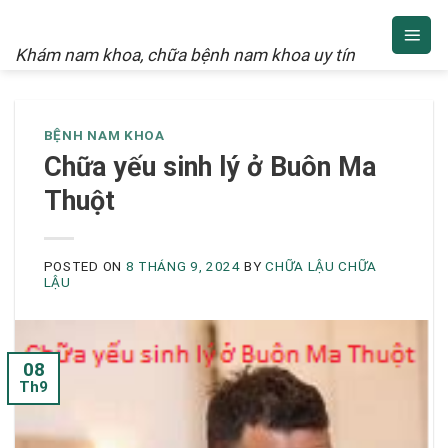
NAM KHOA
Skip
to
Khám nam khoa, chữa bệnh nam khoa uy tín
content
BỆNH NAM KHOA
Chữa yếu sinh lý ở Buôn Ma
Thuột
POSTED ON
8 THÁNG 9, 2024
BY
CHỮA LẬU CHỮA
LẬU
08
Th9