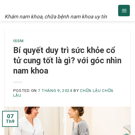
NAM KHOA
Skip
to
Khám nam khoa, chữa bệnh nam khoa uy tín
content
ISSM
Bí quyết duy trì sức khỏe cổ
tử cung tốt là gì? với góc nhìn
nam khoa
POSTED ON
7 THÁNG 9, 2024
BY
CHỮA LẬU CHỮA
LẬU
07
Th9