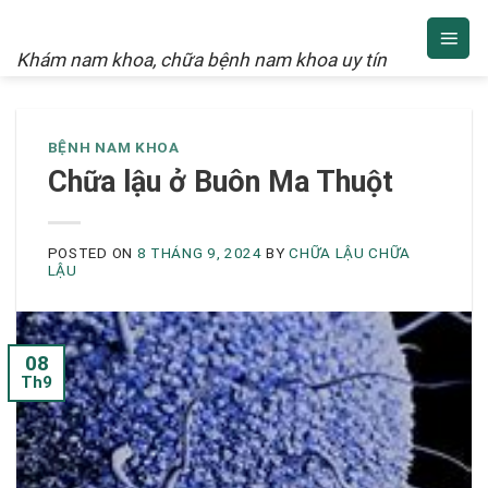
NAM KHOA
Skip
to
Khám nam khoa, chữa bệnh nam khoa uy tín
content
BỆNH NAM KHOA
Chữa lậu ở Buôn Ma Thuột
POSTED ON
8 THÁNG 9, 2024
BY
CHỮA LẬU CHỮA
LẬU
08
Th9