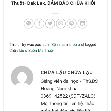
Thuột- Dak Lak.
ĐẢM BẢO CHỮA KHỎI
This entry was posted in
Bệnh nam khoa
and tagged
Chữa lậu ở Buôn Ma Thuột
.
CHỮA LẬU CHỮA LẬU
Giảng viên đại học - ThS.BS
Hoàng-Nam khoa:
0369142522 (SĐT/ZALO)
Mọi thông tin liên hệ, thắc
mắc, hỏi đáp, xin liên hệ