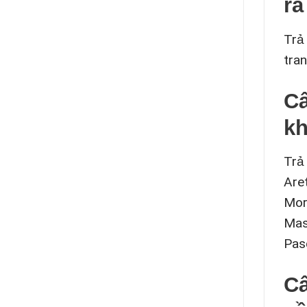
ra
Trả
tra
Câ
kh
Trả
Are
Mor
Mas
Pas
Câ