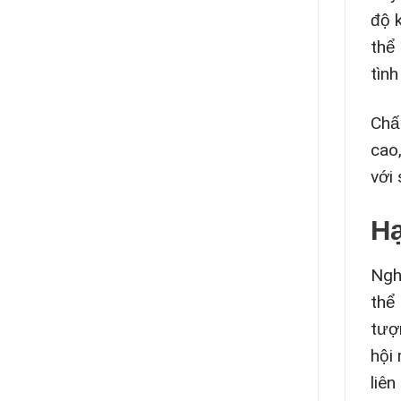
độ 
thể
tình
Chấ
cao,
với
H
Ngh
thể
tượ
hội
liê