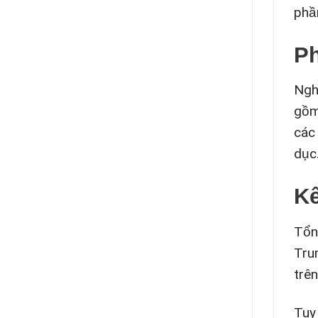
phầ
P
Ngh
gồm
các
dục
Kế
Tổn
Tru
trên
Tuy