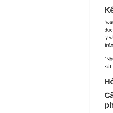
Kế
“Đa
dục
lý 
trầ
“Nh
kết
Hỏ
Câ
ph