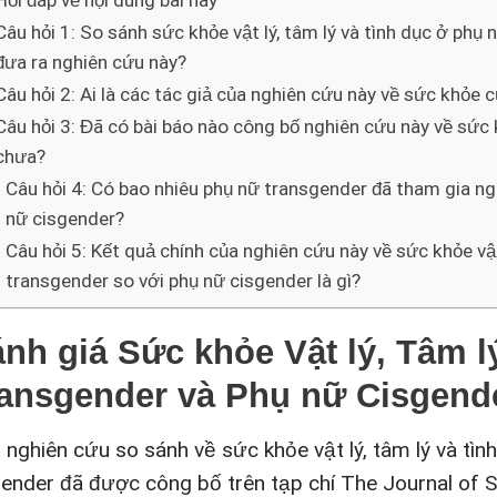
Hỏi đáp về nội dung bài này
Câu hỏi 1: So sánh sức khỏe vật lý, tâm lý và tình dục ở ph
đưa ra nghiên cứu này?
Câu hỏi 2: Ai là các tác giả của nghiên cứu này về sức khỏe
Câu hỏi 3: Đã có bài báo nào công bố nghiên cứu này về sức
chưa?
Câu hỏi 4: Có bao nhiêu phụ nữ transgender đã tham gia ng
nữ cisgender?
Câu hỏi 5: Kết quả chính của nghiên cứu này về sức khỏe vật
transgender so với phụ nữ cisgender là gì?
nh giá Sức khỏe Vật lý, Tâm l
ansgender và Phụ nữ Cisgend
 nghiên cứu so sánh về sức khỏe vật lý, tâm lý và tì
gender đã được công bố trên tạp chí The Journal of 