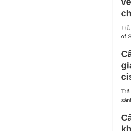
về
c
Trả
of 
Câ
gi
ci
Trả
sán
Câ
kh