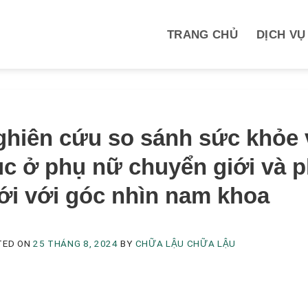
TRANG CHỦ
DỊCH VỤ
M
hiên cứu so sánh sức khỏe vậ
ục ở phụ nữ chuyển giới và 
ới với góc nhìn nam khoa
TED ON
25 THÁNG 8, 2024
BY
CHỮA LẬU CHỮA LẬU