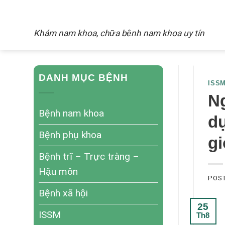
Skip
NAM KHOA
to
Khám nam khoa, chữa bệnh nam khoa uy tín
content
DANH MỤC BỆNH
ISS
Ng
Bệnh nam khoa
d
Bệnh phụ khoa
gi
Bệnh trĩ – Trực tràng –
Hậu môn
POS
Bệnh xã hội
25
ISSM
Th8