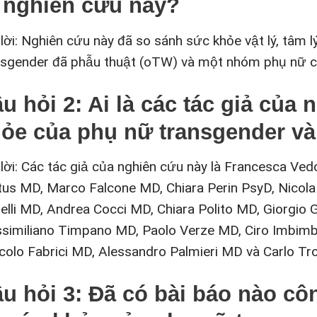
 nghiên cứu này?
 lời: Nghiên cứu này đã so sánh sức khỏe vật lý, tâm
nsgender đã phẫu thuật (oTW) và một nhóm phụ nữ ci
u hỏi 2: Ai là các tác giả của
ỏe của phụ nữ transgender và
 lời: Các tác giả của nghiên cứu này là Francesca Ve
tus MD, Marco Falcone MD, Chiara Perin PsyD, Nicol
elli MD, Andrea Cocci MD, Chiara Polito MD, Giorgio 
similiano Timpano MD, Paolo Verze MD, Ciro Imbimbo
colo Fabrici MD, Alessandro Palmieri MD và Carlo T
u hỏi 3: Đã có bài báo nào c