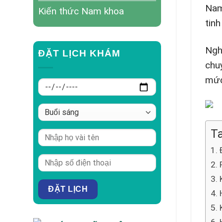
Nam
Kiến thức Nam khoa
tin
Ngh
ĐẶT LỊCH KHÁM
chu
mức
Ta