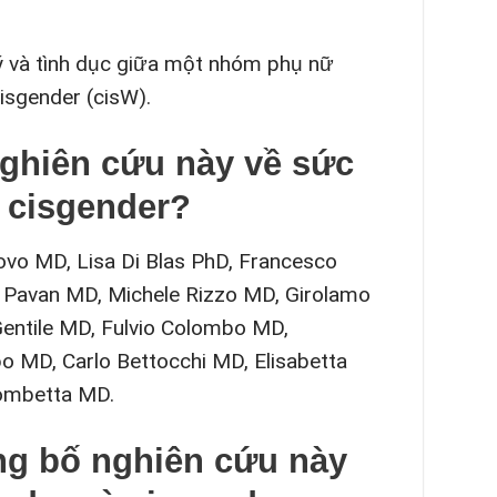
 lý và tình dục giữa một nhóm phụ nữ
sgender (cisW).
 nghiên cứu này về sức
 cisgender?
dovo MD, Lisa Di Blas PhD, Francesco
a Pavan MD, Michele Rizzo MD, Girolamo
Gentile MD, Fulvio Colombo MD,
 MD, Carlo Bettocchi MD, Elisabetta
rombetta MD.
ông bố nghiên cứu này