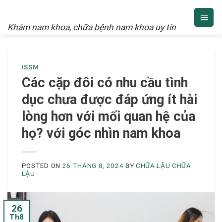
NAM KHOA
Skip
to
Khám nam khoa, chữa bệnh nam khoa uy tín
content
ISSM
Các cặp đôi có nhu cầu tình
dục chưa được đáp ứng ít hài
lòng hơn với mối quan hệ của
họ? với góc nhìn nam khoa
POSTED ON
26 THÁNG 8, 2024
BY
CHỮA LẬU CHỮA
LẬU
26
Th8