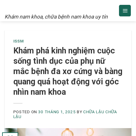
NAM KHOA
Skip
to
Khám nam khoa, chữa bệnh nam khoa uy tín
content
ISSM
Khám phá kinh nghiệm cuộc
sống tình dục của phụ nữ
mắc bệnh đa xơ cứng và bàng
quang quá hoạt động với góc
nhìn nam khoa
POSTED ON
30 THÁNG 1, 2025
BY
CHỮA LẬU CHỮA
LẬU