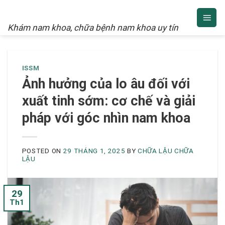
NAM KHOA
Skip
to
Khám nam khoa, chữa bệnh nam khoa uy tín
content
ISSM
Ảnh hưởng của lo âu đối với
xuất tinh sớm: cơ chế và giải
pháp với góc nhìn nam khoa
POSTED ON
29 THÁNG 1, 2025
BY
CHỮA LẬU CHỮA
LẬU
29
Th1