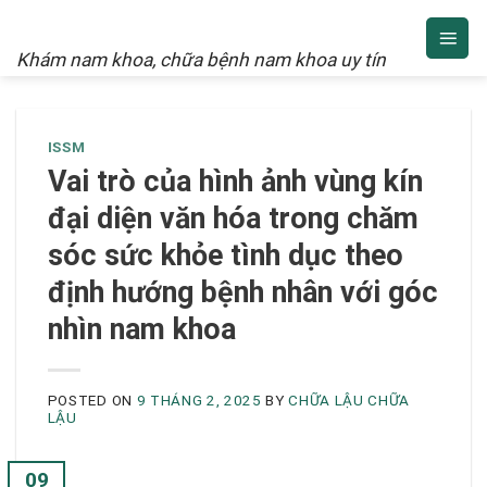
NAM KHOA
Skip
to
Khám nam khoa, chữa bệnh nam khoa uy tín
content
ISSM
Vai trò của hình ảnh vùng kín
đại diện văn hóa trong chăm
sóc sức khỏe tình dục theo
định hướng bệnh nhân với góc
nhìn nam khoa
POSTED ON
9 THÁNG 2, 2025
BY
CHỮA LẬU CHỮA
LẬU
09