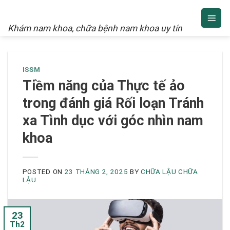
NAM KHOA
Skip
to
Khám nam khoa, chữa bệnh nam khoa uy tín
content
ISSM
Tiềm năng của Thực tế ảo
trong đánh giá Rối loạn Tránh
xa Tình dục với góc nhìn nam
khoa
POSTED ON
23 THÁNG 2, 2025
BY
CHỮA LẬU CHỮA
LẬU
23
Th2