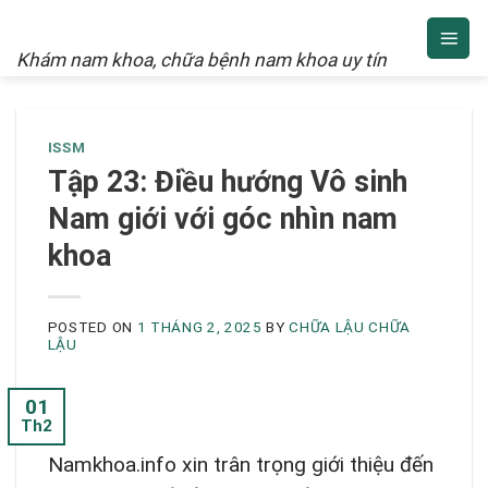
NAM KHOA
Skip
to
Khám nam khoa, chữa bệnh nam khoa uy tín
content
ISSM
Tập 23: Điều hướng Vô sinh
Nam giới với góc nhìn nam
khoa
POSTED ON
1 THÁNG 2, 2025
BY
CHỮA LẬU CHỮA
LẬU
01
Th2
Namkhoa.info xin trân trọng giới thiệu đến