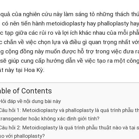
 quả của nghiên cứu này làm sáng tỏ những thách thứ
h có nên tiến hành metoidioplasty hay phalloplasty h
c tạp giữa các rủi ro và lợi ích khác nhau của mỗi ph
c chắn về việc chọn lựa và điều gì quan trọng nhất v
ng cộng đồng này muốn được hỗ trợ trong việc đưa ra
 sẽ giúp cung cấp hướng dẫn về việc tạo ra một công
ật này tại Hoa Kỳ.
ble of Contents
Hỏi đáp về nội dung bài này
Câu hỏi 1: Metoidioplasty và phalloplasty là quá trình phẫu
transgender hoặc không xác định giới tính?
Câu hỏi 2: Metoidioplasty là quá trình phẫu thuật nào và tại s
so với phalloplasty?