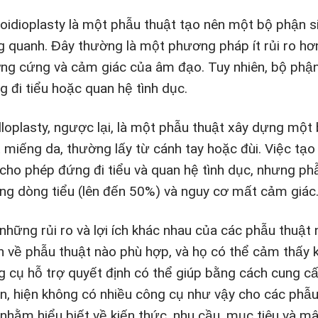
oidioplasty là một phẫu thuật tạo nên một bộ phận 
g quanh. Đây thường là một phương pháp ít rủi ro hơn 
ng cứng và cảm giác của âm đạo. Tuy nhiên, bộ phận
g đi tiểu hoặc quan hệ tình dục.
lloplasty, ngược lại, là một phẫu thuật xây dựng mộ
 miếng da, thường lấy từ cánh tay hoặc đùi. Việc tạ
 cho phép đứng đi tiểu và quan hệ tình dục, nhưng phẫ
ng dòng tiểu (lên đến 50%) và nguy cơ mất cảm giác
những rủi ro và lợi ích khác nhau của các phẫu thuật 
n về phẫu thuật nào phù hợp, và họ có thể cảm thấy
g cụ hỗ trợ quyết định có thể giúp bằng cách cung c
ên, hiện không có nhiều công cụ như vậy cho các phẫu 
 nhằm hiểu biết về kiến thức, nhu cầu, mục tiêu và m