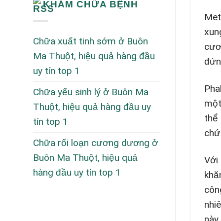
KHÁM CHỮA BỆNH
Met
xun
Chữa xuất tinh sớm ở Buôn
cươ
Ma Thuột, hiệu quả hàng đầu
đứn
uy tín top 1
Pha
Chữa yếu sinh lý ở Buôn Ma
một
Thuột, hiệu quả hàng đầu uy
thể
tín top 1
chứ
Chữa rối loạn cương dương ở
Buôn Ma Thuột, hiệu quả
Với 
hàng đầu uy tín top 1
khă
côn
nhi
này