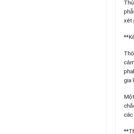
Thú
phẫ
xét
**K
Thô
cảm
phal
gia 
Một
chắ
các
**T