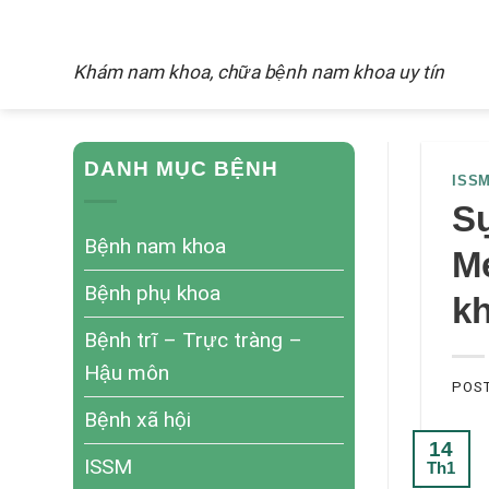
Skip
NAM KHOA
to
Khám nam khoa, chữa bệnh nam khoa uy tín
content
DANH MỤC BỆNH
ISS
Sự
Bệnh nam khoa
Me
Bệnh phụ khoa
k
Bệnh trĩ – Trực tràng –
Hậu môn
POS
Bệnh xã hội
14
ISSM
Th1