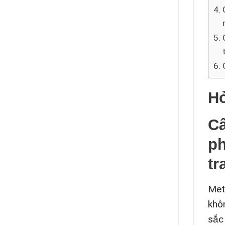
Hỏ
Câ
ph
tr
Met
khô
sắc 