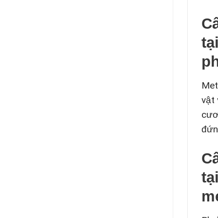
Câ
tạ
ph
Met
vật 
cươ
đứn
Câ
tạ
me