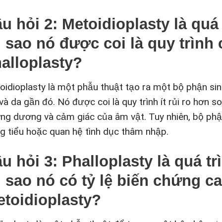
u hỏi 2: Metoidioplasty là quá
i sao nó được coi là quy trình 
alloplasty?
oidioplasty là một phẫu thuật tạo ra một bộ phận s
và da gần đó. Nó được coi là quy trình ít rủi ro hơn so
ng dương và cảm giác của âm vật. Tuy nhiên, bộ phậ
g tiểu hoặc quan hệ tình dục thâm nhập.
u hỏi 3: Phalloplasty là quá t
i sao nó có tỷ lệ biến chứng c
toidioplasty?