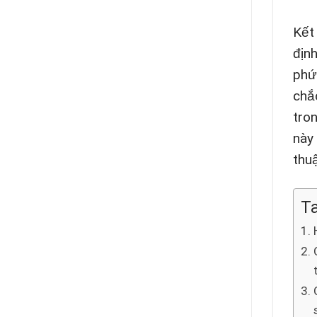
Kết
địn
phứ
chắ
tro
này
thu
Ta