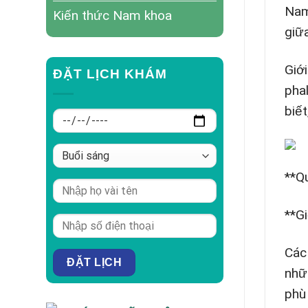
Nam
Kiến thức Nam khoa
giữ
Giới
ĐẶT LỊCH KHÁM
pha
biế
**Qu
**Gi
Các 
nhữ
phù 