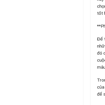
chọ
tốt
**P
Để 
nhữ
đó 
cuộ
mâu
Tro
của
để 