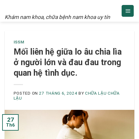
NAM KHOA
Skip
to
Khám nam khoa, chữa bệnh nam khoa uy tín
content
ISSM
Mối liên hệ giữa lo âu chia lìa
ở người lớn và đau đau trong
quan hệ tình dục.
POSTED ON
27 THÁNG 6, 2024
BY
CHỮA LẬU CHỮA
LẬU
27
Th6