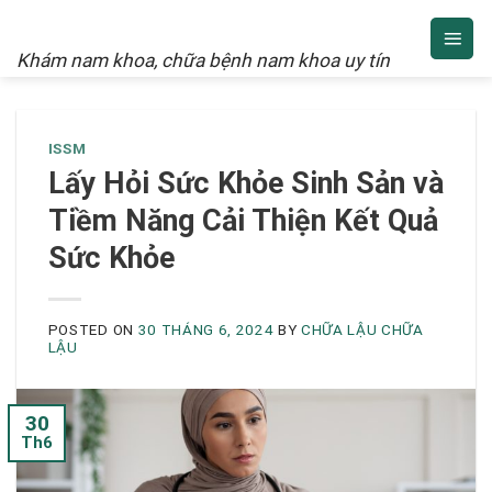
NAM KHOA
Skip
to
Khám nam khoa, chữa bệnh nam khoa uy tín
content
ISSM
Lấy Hỏi Sức Khỏe Sinh Sản và
Tiềm Năng Cải Thiện Kết Quả
Sức Khỏe
POSTED ON
30 THÁNG 6, 2024
BY
CHỮA LẬU CHỮA
LẬU
30
Th6