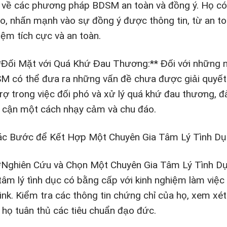
 về các phương pháp BDSM an toàn và đồng ý. Họ có 
 ro, nhấn mạnh vào sự đồng ý được thông tin, từ an t
iệm tích cực và an toàn.
**Đối Mặt với Quá Khứ Đau Thương:** Đối với những
M có thể đưa ra những vấn đề chưa được giải quyết. 
trợ trong việc đối phó và xử lý quá khứ đau thương
p cận một cách nhạy cảm và chu đáo.
ác Bước để Kết Hợp Một Chuyên Gia Tâm Lý Tình D
**Nghiên Cứu và Chọn Một Chuyên Gia Tâm Lý Tình D
 tâm lý tình dục có bằng cấp với kinh nghiệm làm việ
kink. Kiểm tra các thông tin chứng chỉ của họ, xem x
 họ tuân thủ các tiêu chuẩn đạo đức.