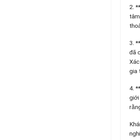
2. 
tâm
thoả
3. 
đã 
Xác
gia 
4. *
giớ
rằn
Khá
ngh