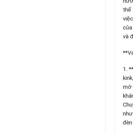
hưở
thể
việ
của
và đ
**V
1. 
kin
mở 
khá
Chu
như
đèn