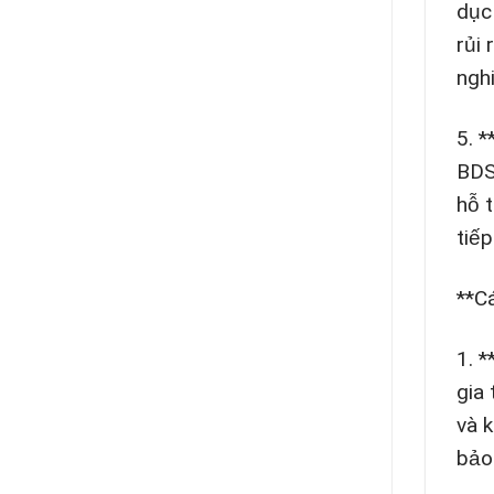
dục
rủi
ngh
5. 
BDS
hỗ 
tiế
**C
1. 
gia
và 
bảo