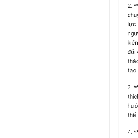
2. 
chu
lực
ngư
kiể
đổi
thả
tạo
3. 
thí
hướ
thể
4. 