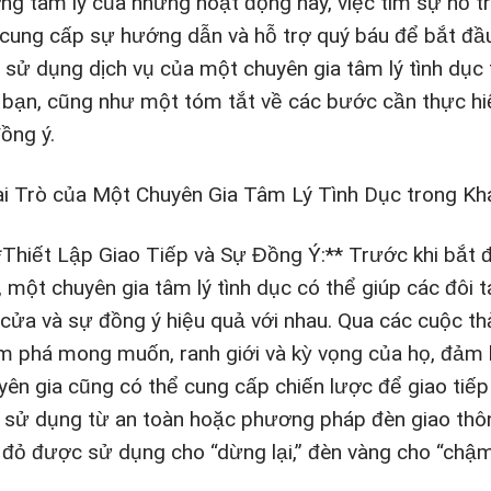
ng tâm lý của những hoạt động này, việc tìm sự hỗ tr
 cung cấp sự hướng dẫn và hỗ trợ quý báu để bắt đầu. 
c sử dụng dịch vụ của một chuyên gia tâm lý tình dục
 bạn, cũng như một tóm tắt về các bước cần thực h
ồng ý.
ai Trò của Một Chuyên Gia Tâm Lý Tình Dục trong 
**Thiết Lập Giao Tiếp và Sự Đồng Ý:** Trước khi bắt
k, một chuyên gia tâm lý tình dục có thể giúp các đôi 
cửa và sự đồng ý hiệu quả với nhau. Qua các cuộc thả
m phá mong muốn, ranh giới và kỳ vọng của họ, đảm b
yên gia cũng có thể cung cấp chiến lược để giao tiế
 sử dụng từ an toàn hoặc phương pháp đèn giao thôn
 đỏ được sử dụng cho “dừng lại,” đèn vàng cho “chậm l