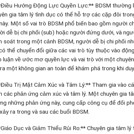
**Điều Hướng Động Lực Quyền Lực:** BDSM thường li
yên gia tâm lý tình dục có thể hỗ trợ các cặp đôi tr
 này. Một số vai trò BDSM phổ biến bao gồm người ch
ời dễ bị chi phối (sub) hoặc người đứng dưới, và ngườ
m soát trong một cảnh BDSM, người dễ bị chi phối n
 có thể chuyển đổi giữa các vai trò tùy thuộc vào độ
o luận về ước mơ quyền lực và vai trò với một chuyên 
 ra một không gian an toàn để khám phá trong khi duy 
**Điều Trị Mặt Cảm Xúc và Tâm Lý:** Tham gia vào cá
ch các phản ứng cảm xúc và tâm lý. Một chuyên gia tâm
ng những phản ứng này, cung cấp công cụ để đối phó
 xảy ra trong và sau các buổi BDSM.
**Giáo Dục và Giảm Thiểu Rủi Ro:** Chuyên gia tâm lý 