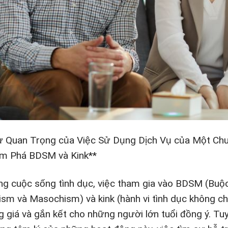
ự Quan Trọng của Việc Sử Dụng Dịch Vụ của Một Chu
m Phá BDSM và Kink**
ng cuộc sống tình dục, việc tham gia vào BDSM (Buộ
ism và Masochism) và kink (hành vi tình dục không c
g giá và gắn kết cho những người lớn tuổi đồng ý. Tu