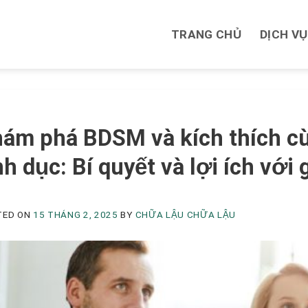
TRANG CHỦ
DỊCH VỤ
M
ám phá BDSM và kích thích cù
nh dục: Bí quyết và lợi ích vớ
TED ON
15 THÁNG 2, 2025
BY
CHỮA LẬU CHỮA LẬU