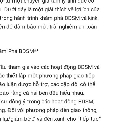
ợ từ một chuyên gia tâm lý tình dục có
Dưới đây là một giải thích về lợi ích của
 trong hành trình khám phá BDSM và kink
iện để đảm bảo một trải nghiệm an toàn
Khám Phá BDSM**
 đầu tham gia vào các hoạt động BDSM và
tác thiết lập một phương pháp giao tiếp
o luận được hỗ trợ, các cặp đôi có thể
ảo rằng cả hai bên đều hiểu nhau.
p sự đồng ý trong các hoạt động BDSM,
g. Đối với phương pháp đèn giao thông,
ại/giảm bớt,” và đèn xanh cho “tiếp tục.”