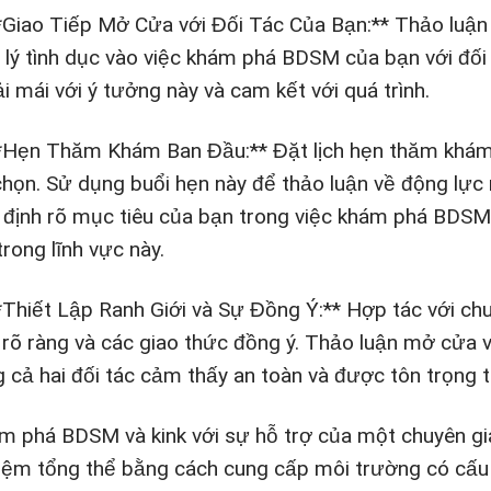
**Giao Tiếp Mở Cửa với Đối Tác Của Bạn:** Thảo luận
 lý tình dục vào việc khám phá BDSM của bạn với đối
i mái với ý tưởng này và cam kết với quá trình.
**Hẹn Thăm Khám Ban Đầu:** Đặt lịch hẹn thăm khám 
chọn. Sử dụng buổi hẹn này để thảo luận về động lực
 định rõ mục tiêu của bạn trong việc khám phá BDSM
trong lĩnh vực này.
*Thiết Lập Ranh Giới và Sự Đồng Ý:** Hợp tác với chuy
i rõ ràng và các giao thức đồng ý. Thảo luận mở cửa
g cả hai đối tác cảm thấy an toàn và được tôn trọng 
m phá BDSM và kink với sự hỗ trợ của một chuyên gia 
iệm tổng thể bằng cách cung cấp môi trường có cấu t