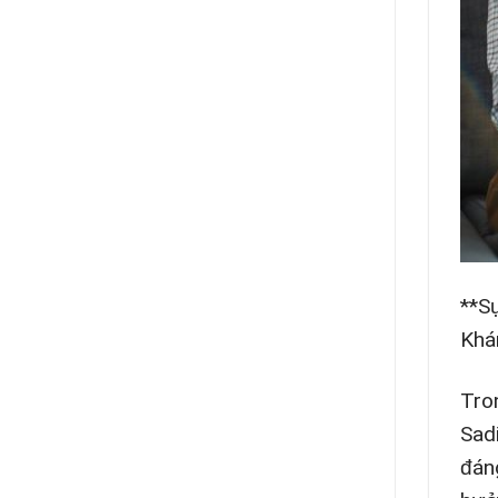
**S
Khá
Tro
Sad
đán