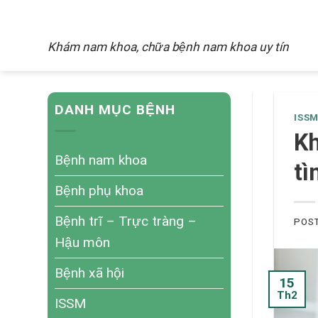
Skip
NAM KHOA
to
Khám nam khoa, chữa bệnh nam khoa uy tín
content
DANH MỤC BỆNH
ISS
Kh
Bệnh nam khoa
tì
Bệnh phụ khoa
Bệnh trĩ – Trực tràng –
POS
Hậu môn
Bệnh xã hội
15
Th2
ISSM