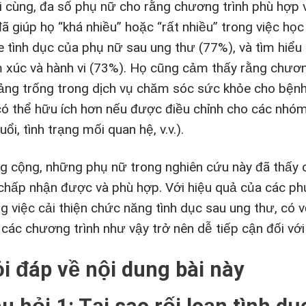
i cùng, đa số phụ nữ cho rằng chương trình phù hợp 
ã giúp họ “khá nhiều” hoặc “rất nhiều” trong việc học
e tình dục của phụ nữ sau ung thư (77%), và tìm hiểu 
 xúc và hành vi (73%). Họ cũng cảm thấy rằng chương
ảng trống trong dịch vụ chăm sóc sức khỏe cho bệnh
có thể hữu ích hơn nếu được điều chỉnh cho các nhóm
uổi, tình trạng mối quan hệ, v.v.).
g cộng, những phụ nữ trong nghiên cứu này đã thấy 
, chấp nhận được và phù hợp. Với hiệu quả của các p
ng việc cải thiện chức năng tình dục sau ung thư, có
 các chương trình như vậy trở nên dễ tiếp cận đối với
i đáp về nội dung bài này