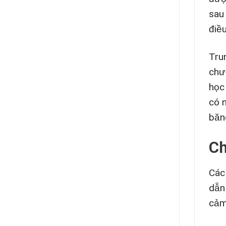
sau
điều
Tru
chư
học
có 
băng
Ch
Các
dẫn
cảm