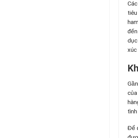
Các
tiê
ham 
đến
dục
xúc
Kh
Gần
của
hàn
tìn
Để 
đượ