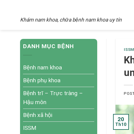
Skip
NAM KHOA
to
Khám nam khoa, chữa bệnh nam khoa uy tín
content
DANH MỤC BỆNH
ISS
Kh
Bệnh nam khoa
un
Bệnh phụ khoa
Bệnh trĩ – Trực tràng –
POS
Hậu môn
Bệnh xã hội
20
Th10
ISSM