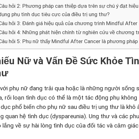
Câu hỏi 2: Phương pháp can thiệp dựa trên sự chú ý đạt hiệu
dụng phụ tình dục tiêu cực của điều trị ung thư?
Câu hỏi 3: Đánh giá hiệu quả của chương trình Mindful Afte
Câu hỏi 4: Những phát hiện chính từ nghiên cứu về chương tr
Câu hỏi 5: Phụ nữ thấy Mindful After Cancer là phương pháp
iếu Nữ và Vấn Đề Sức Khỏe Tìn
hư
 với phụ nữ đang trải qua hoặc là những người sống 
a, rối loạn tình dục có thể là một tác động phụ khô
h dục phổ biến cho phụ nữ sau điều trị ung thư là kh
ng quan hệ tình dục (dyspareunia). Ung thư và các ph
o lắng về sự hài lòng tình dục của đối tác và cảm giác 