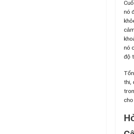
Cuố
nó đ
khỏ
cảm
kho
nó 
độ t
Tổn
thi
tro
cho
Hỏ