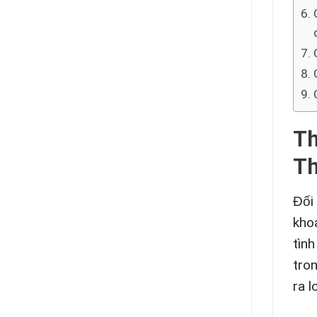
Th
T
Đối
kho
tìn
tro
ra l