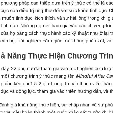
 phương pháp can thiệp dựa trên ý thức có thể là cá
u cực của điều trị ung thư đối với sức khỏe tình dục
muốn tình dục, kích thích, và sự hài lòng trong khi g
 tình dục. Những người tham gia vào các chương trình
 của họ bằng cách thực hành các kỹ thuật như ở lại t
 của họ, trải nghiệm cảm giác mà không phán xét, và 
ả Năng Thực Hiện Chương Trì
 đây, 22 phụ nữ đã tham gia vào một nghiên cứu lượn
 một chương trình ý thức mang tên
Mindful After Ca
g tuần kéo dài 1.5-2 giờ trong đó các thành viên thảo
h dục và động lực, tham gia vào thiền hướng dẫn, và t
đánh giá khả năng thực hiện, sự chấp nhận và sự phù
c yêu cầu hoàn thành một cuộc khảo sát trước khi bắ