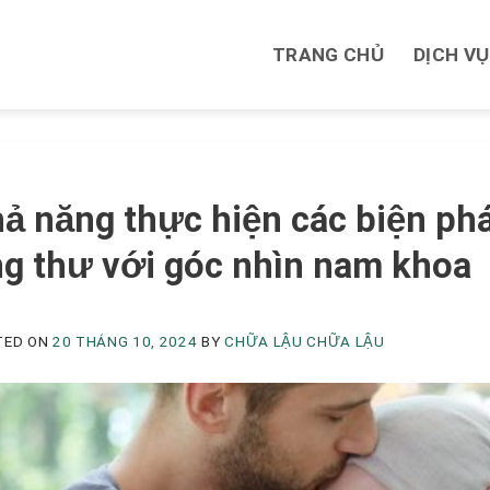
TRANG CHỦ
DỊCH VỤ
M
ả năng thực hiện các biện phá
g thư với góc nhìn nam khoa
TED ON
20 THÁNG 10, 2024
BY
CHỮA LẬU CHỮA LẬU