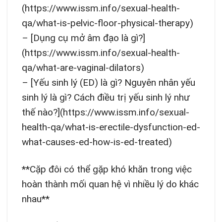
(https://www.issm.info/sexual-health-
qa/what-is-pelvic-floor-physical-therapy)
– [Dụng cụ mở âm đạo là gì?]
(https://www.issm.info/sexual-health-
qa/what-are-vaginal-dilators)
– [Yếu sinh lý (ED) là gì? Nguyên nhân yếu
sinh lý là gì? Cách điều trị yếu sinh lý như
thế nào?](https://www.issm.info/sexual-
health-qa/what-is-erectile-dysfunction-ed-
what-causes-ed-how-is-ed-treated)
**Cặp đôi có thể gặp khó khăn trong việc
hoàn thành mối quan hệ vì nhiều lý do khác
nhau**