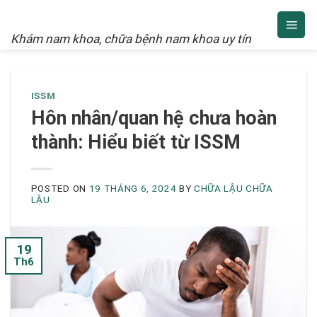
NAM KHOA
Skip
to
Khám nam khoa, chữa bệnh nam khoa uy tín
content
ISSM
Hôn nhân/quan hệ chưa hoàn
thành: Hiểu biết từ ISSM
POSTED ON
19 THÁNG 6, 2024
BY
CHỮA LẬU CHỮA
LẬU
19
Th6