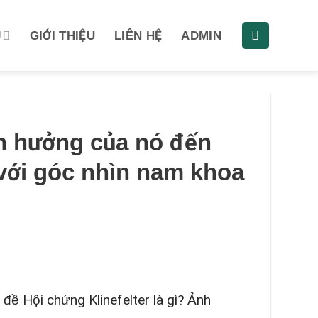
Ụ
GIỚI THIỆU
LIÊN HỆ
ADMIN
nh hưởng của nó đến
 với góc nhìn nam khoa
 đề Hội chứng Klinefelter là gì? Ảnh