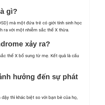
là gì?
 (DSD) mà một đứa trẻ có giới tính sinh học
nh ra với một nhiễm sắc thể X thừa.
yndrome xảy ra?
ắc thể X bổ sung từ mẹ. Kết quả là cấu
 ảnh hưởng đến sự phát
 dậy thì khác biệt so với bạn bè của họ,