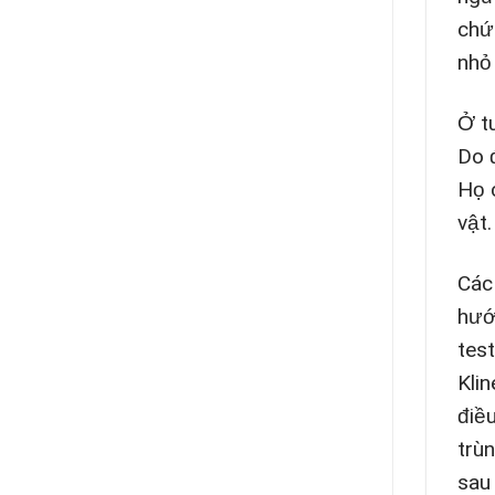
chứ
nhỏ
Ở t
Do 
Họ 
vật.
Các
hướ
tes
Klin
điề
trù
sau