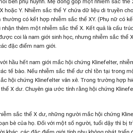
mỗi bên phụ huynh. Mẹ đóng góp một nhiễm sắc thể X
X hoặc Y. Nhiễm sắc thể Y chứa dữ liệu di truyền cho 
 thường có kết hợp nhiễm sắc thể XY. (Phụ nữ có kết 
i nhận thêm một nhiễm sắc thể X. Kết quả là cấu trú
 được coi là nam giới sinh học, nhưng nhiễm sắc thể 
các đặc điểm nam giới.
 với hầu hết nam giới mắc hội chứng Klinefelter, nhi
các tế bào. Nếu nhiễm sắc thể dư chỉ tồn tại trong mộ
mắc hội chứng Klinefelter vân xê. Trong trường hợp h
 thể X dư. Chuyên gia ước tính rằng hội chứng Kline
.
nhiễm sắc thể X dư, những người mắc hội chứng Klinefe
bạn bè của họ. Đối với một số người, tuổi dậy thì bị 
i khác, các đặc điểm giới tính phụ không phát triển đ