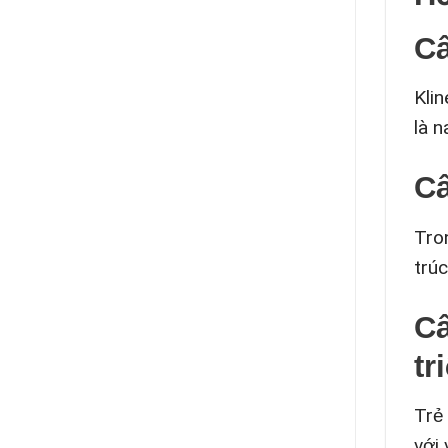
Câ
Klin
là 
Câ
Tro
trú
Câ
tr
Trẻ 
với 