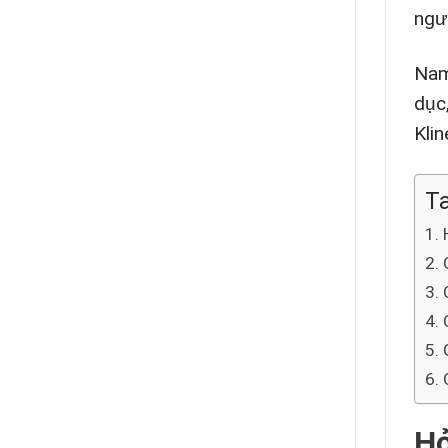
ngư
Nam
dục
Kli
Ta
Hỏ