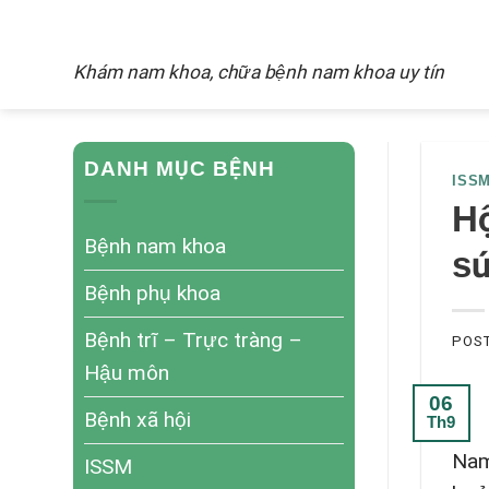
Skip
NAM KHOA
to
Khám nam khoa, chữa bệnh nam khoa uy tín
content
DANH MỤC BỆNH
ISS
Hộ
Bệnh nam khoa
sứ
Bệnh phụ khoa
Bệnh trĩ – Trực tràng –
POS
Hậu môn
06
Bệnh xã hội
Th9
Nam
ISSM