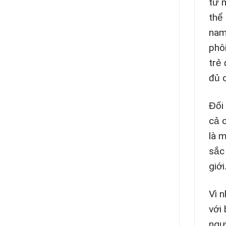
từ 
thể 
nam
phô
trẻ
đủ 
Đối
cả 
là 
sắc
giới
Vì 
với 
ngườ