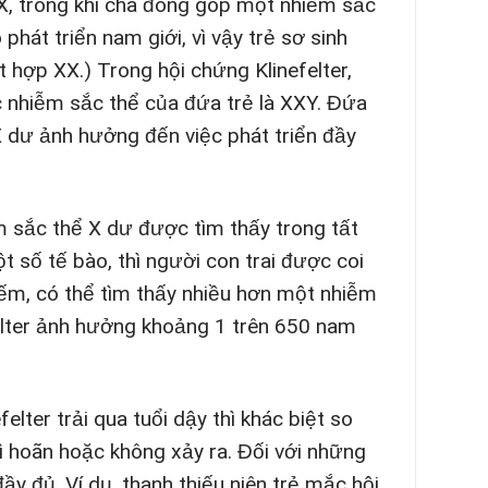
, trong khi cha đóng góp một nhiễm sắc
phát triển nam giới, vì vậy trẻ sơ sinh
hợp XX.) Trong hội chứng Klinefelter,
c nhiễm sắc thể của đứa trẻ là XXY. Đứa
X dư ảnh hưởng đến việc phát triển đầy
ễm sắc thể X dư được tìm thấy trong tất
t số tế bào, thì người con trai được coi
iếm, có thể tìm thấy nhiều hơn một nhiễm
felter ảnh hưởng khoảng 1 trên 650 nam
lter trải qua tuổi dậy thì khác biệt so
trì hoãn hoặc không xảy ra. Đối với những
ầy đủ. Ví dụ, thanh thiếu niên trẻ mắc hội