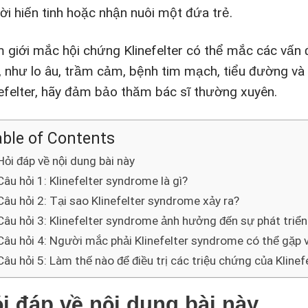
ời hiến tinh hoặc nhận nuôi một đứa trẻ.
 giới mắc hội chứng Klinefelter có thể mắc các vấn
, như lo âu, trầm cảm, bệnh tim mạch, tiểu đường v
nefelter, hãy đảm bảo thăm bác sĩ thường xuyên.
ble of Contents
Hỏi đáp về nội dung bài này
Câu hỏi 1: Klinefelter syndrome là gì?
Câu hỏi 2: Tại sao Klinefelter syndrome xảy ra?
Câu hỏi 3: Klinefelter syndrome ảnh hưởng đến sự phát triể
Câu hỏi 4: Người mắc phải Klinefelter syndrome có thể gặp v
Câu hỏi 5: Làm thế nào để điều trị các triệu chứng của Kline
i đáp về nội dung bài này