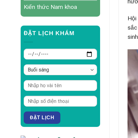
hưở
Kiến thức Nam khoa
Hội
sắc 
ĐẶT LỊCH KHÁM
sinh