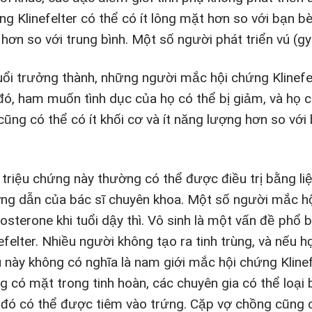
ng Klinefelter có thể có ít lông mặt hơn so với bạn b
 hơn so với trung bình. Một số người phát triển vú (g
uổi trưởng thành, những người mắc hội chứng Klinef
đó, ham muốn tình dục của họ có thể bị giảm, và họ c
cũng có thể có ít khối cơ và ít năng lượng hơn so v
 triệu chứng này thường có thể được điều trị bằng liệ
ng dẫn của bác sĩ chuyên khoa. Một số người mắc hộ
tosterone khi tuổi dậy thì. Vô sinh là một vấn đề phổ
efelter. Nhiều người không tạo ra tinh trùng, và nếu họ 
u này không có nghĩa là nam giới mắc hội chứng Klinef
ng có mặt trong tinh hoàn, các chuyên gia có thể loại
 đó có thể được tiêm vào trứng. Cặp vợ chồng cũng c