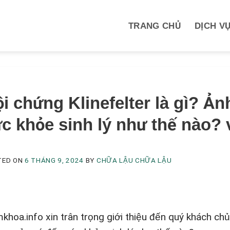
TRANG CHỦ
DỊCH V
M
i chứng Klinefelter là gì? Ả
c khỏe sinh lý như thế nào?
TED ON
6 THÁNG 9, 2024
BY
CHỮA LẬU CHỮA LẬU
khoa.info xin trân trọng giới thiệu đến quý khách chủ