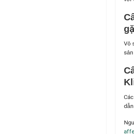
Câ
gặ
Vô 
sản 
Câ
Kl
Các
dẫn
Ngu
aff