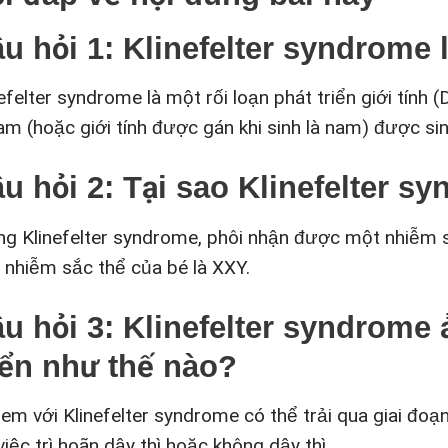
u hỏi 1: Klinefelter syndrome 
efelter syndrome là một rối loạn phát triển giới tính
nam (hoặc giới tính được gán khi sinh là nam) được si
u hỏi 2: Tại sao Klinefelter s
ng Klinefelter syndrome, phôi nhận được một nhiễm s
c nhiễm sắc thể của bé là XXY.
u hỏi 3: Klinefelter syndrome
iển như thế nào?
em với Klinefelter syndrome có thể trải qua giai đoạn
việc trì hoãn dậy thì hoặc không dậy thì.