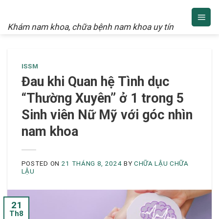
NAM KHOA
Skip
to
Khám nam khoa, chữa bệnh nam khoa uy tín
content
ISSM
Đau khi Quan hệ Tình dục
“Thường Xuyên” ở 1 trong 5
Sinh viên Nữ Mỹ với góc nhìn
nam khoa
POSTED ON
21 THÁNG 8, 2024
BY
CHỮA LẬU CHỮA
LẬU
21
Th8