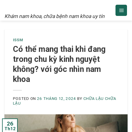
NAM KHOA
Skip
to
Khám nam khoa, chữa bệnh nam khoa uy tín
content
ISSM
Có thể mang thai khi đang
trong chu kỳ kinh nguyệt
không? với góc nhìn nam
khoa
POSTED ON
26 THÁNG 12, 2024
BY
CHỮA LẬU CHỮA
LẬU
26
Th12