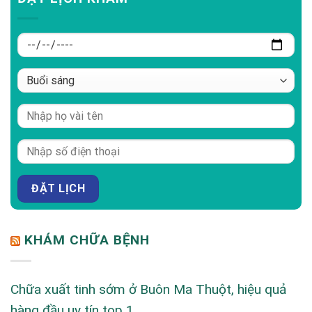
KHÁM CHỮA BỆNH
Chữa xuất tinh sớm ở Buôn Ma Thuột, hiệu quả
hàng đầu uy tín top 1