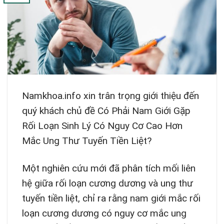
Namkhoa.info xin trân trọng giới thiệu đến
quý khách chủ đề Có Phải Nam Giới Gặp
Rối Loạn Sinh Lý Có Nguy Cơ Cao Hơn
Mắc Ung Thư Tuyến Tiền Liệt?
Một nghiên cứu mới đã phân tích mối liên
hệ giữa rối loạn cương dương và ung thư
tuyến tiền liệt, chỉ ra rằng nam giới mắc rối
loạn cương dương có nguy cơ mắc ung