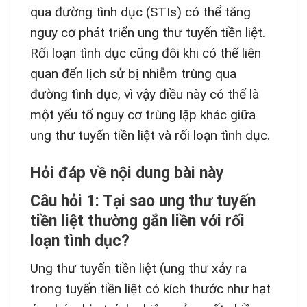
qua đường tình dục (STIs) có thể tăng
nguy cơ phát triển ung thư tuyến tiền liệt.
Rối loạn tình dục cũng đôi khi có thể liên
quan đến lịch sử bị nhiễm trùng qua
đường tình dục, vì vậy điều này có thể là
một yếu tố nguy cơ trùng lặp khác giữa
ung thư tuyến tiền liệt và rối loạn tình dục.
Hỏi đáp về nội dung bài này
Câu hỏi 1: Tại sao ung thư tuyến
tiền liệt thường gắn liền với rối
loạn tình dục?
Ung thư tuyến tiền liệt (ung thư xảy ra
trong tuyến tiền liệt có kích thước như hạt