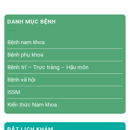
DANH MỤC BỆNH
Bệnh nam khoa
Bệnh phụ khoa
Bệnh trĩ – Trực tràng – Hậu môn
Bệnh xã hội
ISSM
Kiến thức Nam khoa
ĐẶT LỊCH KHÁM