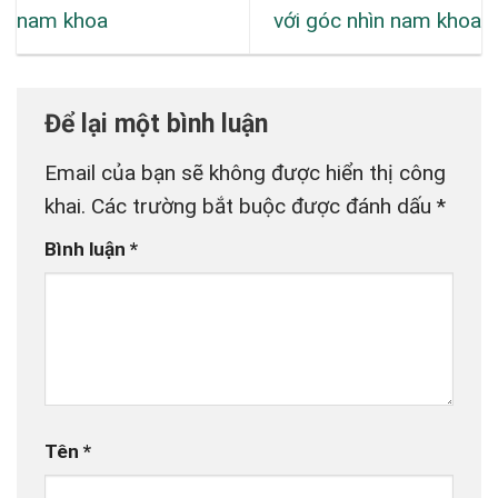
nam khoa
với góc nhìn nam khoa
Để lại một bình luận
Email của bạn sẽ không được hiển thị công
khai.
Các trường bắt buộc được đánh dấu
*
Bình luận
*
Tên
*