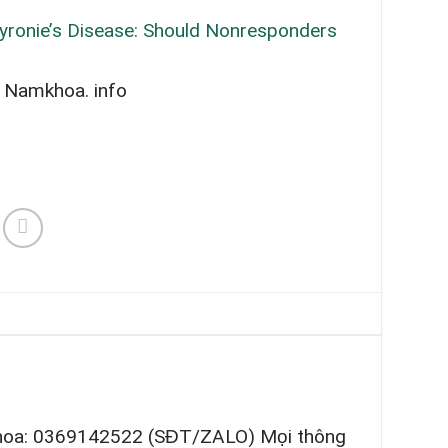
yronie’s Disease: Should Nonresponders
p Namkhoa. info
khoa: 0369142522 (SĐT/ZALO) Mọi thông