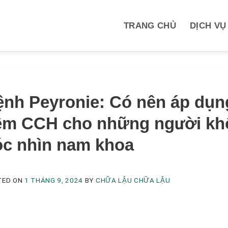
TRANG CHỦ
DỊCH VỤ
M
nh Peyronie: Có nên áp dụng
iêm CCH cho những người kh
óc nhìn nam khoa
TED ON
1 THÁNG 9, 2024
BY
CHỮA LẬU CHỮA LẬU