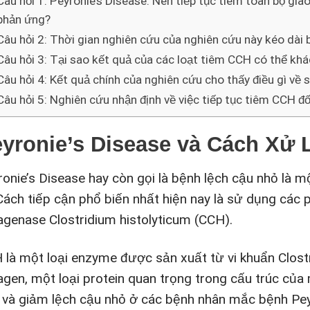
Câu hỏi 1: Peyronie’s Disease: Nên tiếp tục tiêm toàn bộ g
phản ứng?
Câu hỏi 2: Thời gian nghiên cứu của nghiên cứu này kéo dài 
Câu hỏi 3: Tại sao kết quả của các loạt tiêm CCH có thể kh
Câu hỏi 4: Kết quả chính của nghiên cứu cho thấy điều gì về 
Câu hỏi 5: Nghiên cứu nhận định về việc tiếp tục tiêm CCH 
yronie’s Disease và Cách Xử 
ronie’s Disease hay còn gọi là bệnh lệch cậu nhỏ là m
. Cách tiếp cận phổ biến nhất hiện nay là sử dụng các
lagenase Clostridium histolyticum (CCH).
 là một loại enzyme được sản xuất từ vi khuẩn Clost
lagen, một loại protein quan trọng trong cấu trúc c
 và giảm lệch cậu nhỏ ở các bệnh nhân mắc bệnh Pey