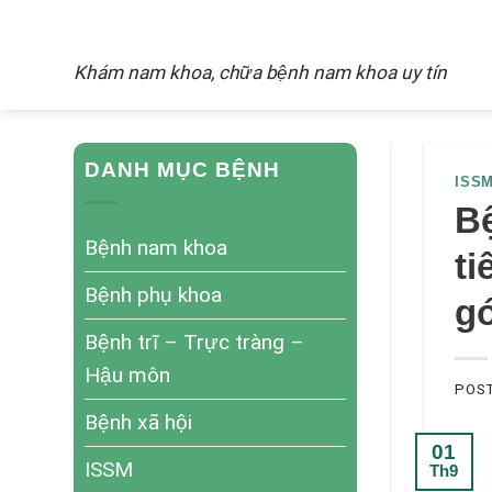
Skip
NAM KHOA
to
Khám nam khoa, chữa bệnh nam khoa uy tín
content
DANH MỤC BỆNH
ISS
Bệ
Bệnh nam khoa
t
Bệnh phụ khoa
g
Bệnh trĩ – Trực tràng –
Hậu môn
POS
Bệnh xã hội
01
ISSM
Th9