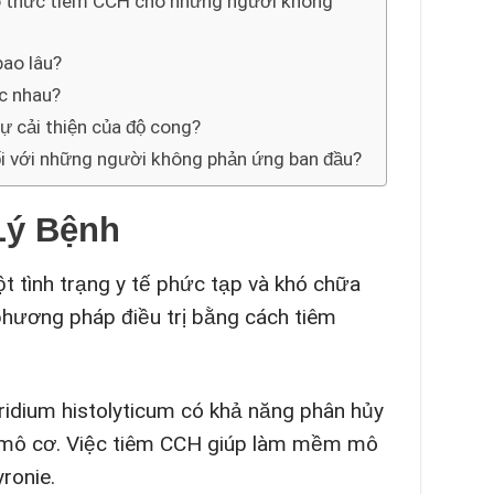
iao thức tiêm CCH cho những người không
bao lâu?
ác nhau?
sự cải thiện của độ cong?
đối với những người không phản ứng ban đầu?
Lý Bệnh
ột tình trạng y tế phức tạp và khó chữa
 phương pháp điều trị bằng cách tiêm
ridium histolyticum có khả năng phân hủy
ủa mô cơ. Việc tiêm CCH giúp làm mềm mô
ronie.