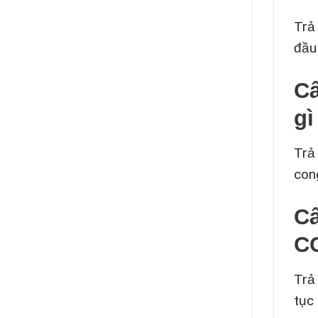
Trả
đầu 
Câ
gì
Trả 
con
Câ
CC
Trả
tục