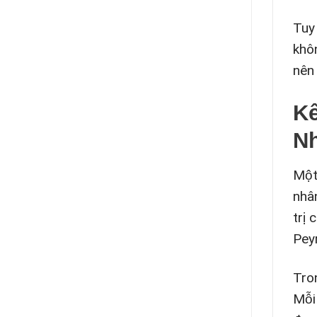
Tuy
khô
nên 
Kế
N
Một
nhâ
trị
Pey
Tro
Mỗi