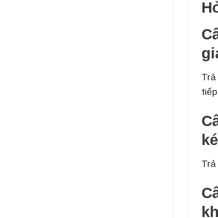
Hỏ
Câ
gi
Trả
tiếp
Câ
ké
Trả
Câ
k