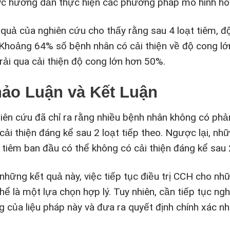
c hướng dẫn thực hiện các phương pháp mô hình hóa 
 quả của nghiên cứu cho thấy rằng sau 4 loạt tiêm, đ
 Khoảng 64% số bệnh nhân có cải thiện về độ cong l
trải qua cải thiện độ cong lớn hơn 50%.
ảo Luận và Kết Luận
iên cứu đã chỉ ra rằng nhiều bệnh nhân không có phản
 cải thiện đáng kể sau 2 loạt tiếp theo. Ngược lại, n
 tiêm ban đầu có thể không có cải thiện đáng kể sau 2
 những kết quả này, việc tiếp tục điều trị CCH cho 
thể là một lựa chọn hợp lý. Tuy nhiên, cần tiếp tục n
g của liệu pháp này và đưa ra quyết định chính xác n