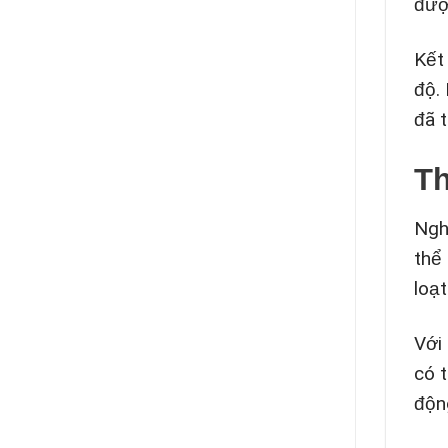
đượ
Kết
độ.
đã 
Th
Ngh
thể
loạt
Với
có 
độn